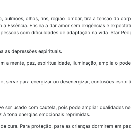
io, pulmões, olhos, rins, região lombar, tira a tensão do co
 a Essência. Ensina a dar amor sem exigências e expectati
 pessoas com dificuldades de adaptação na vida .Star Peop
na as depressões espirituais.
com a mente, paz, espiritualidade, iluminação, amplia o pode
tório, serve para energizar ou desenergizar, contusões espo
ve ser usado com cautela, pois pode ampliar qualidades neg
z à tona energias emocionais reprimidas.
 de cura. Para proteção, para as crianças dormirem em paz