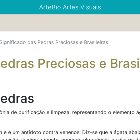
ArteBio Artes Visuais
Significado das Pedras Preciosas e Brasileiras
edras Preciosas e Brasi
Pedras
ônia de purificação e limpeza, representando o elemento á
m e é um antídoto contra venenos: Diz-se que a ágata aba
a visão, ilumina a mente, concede eloquência, auxilia na d