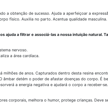
ando a obtenção de sucesso. Ajuda a aperfeiçoar a expressã
orpo físico. Auxilia no parto. Acentua qualidade masculin
s ajuda a filtrar e associá-las a nossa intuição natural.
istema nervoso.
aliza a área cardíaca.
u há milhões de anos. Capturados dentro desta resina enco
o. O âmbar detém o poder de afastar doenças do corpo. É b
bsorverá a energia negativa e ajudará o corpo a receber-
dores corporais, melhora o humor, protege crianças. Deve 