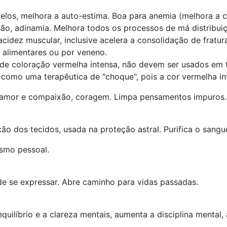
elos, melhora a auto-estima. Boa para anemia (melhora a c
são, adinamia. Melhora todos os processos de má distribu
cidez muscular, inclusive acelera a consolidação de fratur
s alimentares ou por veneno.
de coloração vermelha intensa, não devem ser usados em 
como uma terapêutica de "choque", pois a cor vermelha int
, amor e compaixão, coragem. Limpa pensamentos impuros.
ão dos tecidos, usada na proteção astral. Purifica o sangu
smo pessoal.
 de se expressar. Abre caminho para vidas passadas.
uilíbrio e a clareza mentais, aumenta a disciplina mental,