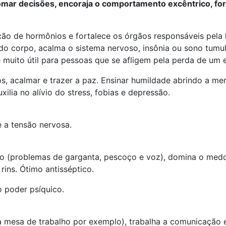
tomar decisões, encoraja o comportamento excêntrico, fo
ão de hormônios e fortalece os órgãos responsáveis pela l
do corpo, acalma o sistema nervoso, insônia ou sono tumu
muito útil para pessoas que se afligem pela perda de um e
s, acalmar e trazer a paz. Ensinar humildade abrindo a men
ilia no alívio do stress, fobias e depressão.
ve a tensão nervosa.
são (problemas de garganta, pescoço e voz), domina o medo
rins. Ótimo antisséptico.
o poder psíquico.
a mesa de trabalho por exemplo), trabalha a comunicação e