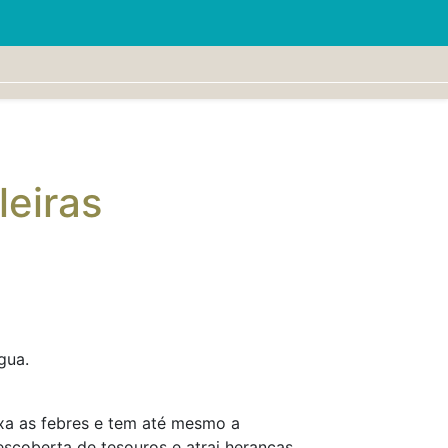
leiras
gua.
ixa as febres e tem até mesmo a
escoberta de tesouros e atrai heranças.