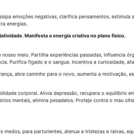
issipa emoções negativas, clarifica pensamentos, estimula 
ra energias.
atividade. Manifesta a energia criativa no plano físico.
m nosso meio. Partilha experiências passadas, influencia ó
cia. Purifica fígado e o sangue. Incentiva a curiosidade, afa
rança, abre caminho para o novo, aumenta a motivação, e
ilidade corporal. Alivia depressão, recupera o equilíbrio e
ibrios mentais, elimina pesadelos. Proteje contra o mau olh
os medos, para parturientes, atenua a tristezas e raivas, eq