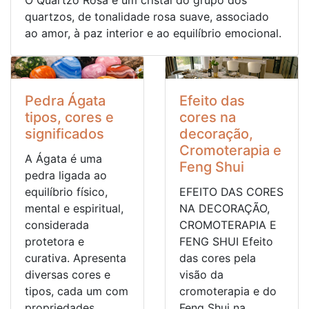
quartzos, de tonalidade rosa suave, associado
ao amor, à paz interior e ao equilíbrio emocional.
Pedra Ágata
Efeito das
tipos, cores e
cores na
significados
decoração,
Cromoterapia e
A Ágata é uma
Feng Shui
pedra ligada ao
equilíbrio físico,
EFEITO DAS CORES
mental e espiritual,
NA DECORAÇÃO,
considerada
CROMOTERAPIA E
protetora e
FENG SHUI Efeito
curativa. Apresenta
das cores pela
diversas cores e
visão da
tipos, cada um com
cromoterapia e do
propriedades
Feng Shui na