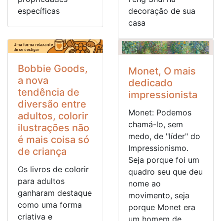
específicas
decoração de sua
casa
Bobbie Goods,
Monet, O mais
a nova
dedicado
tendência de
impressionista
diversão entre
Monet: Podemos
adultos, colorir
chamá-lo, sem
ilustrações não
medo, de "líder" do
é mais coisa só
Impressionismo.
de criança
Seja porque foi um
Os livros de colorir
quadro seu que deu
para adultos
nome ao
ganharam destaque
movimento, seja
como uma forma
porque Monet era
criativa e
um homem de