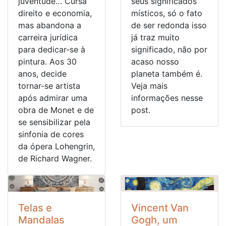
juventude… Cursa
seus significados
direito e economia,
místicos, só o fato
mas abandona a
de ser redonda isso
carreira jurídica
já traz muito
para dedicar-se à
significado, não por
pintura. Aos 30
acaso nosso
anos, decide
planeta também é.
tornar-se artista
Veja mais
após admirar uma
informações nesse
obra de Monet e de
post.
se sensibilizar pela
sinfonia de cores
da ópera Lohengrin,
de Richard Wagner.
Telas e
Vincent Van
Mandalas
Gogh, um